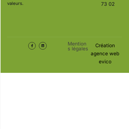
valeurs.
73 02
Mention
Création
s légales
agence web
evico