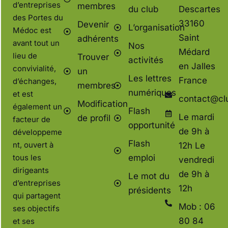
d’entreprises
membres
du club
Descartes
des Portes du
33160
Devenir
L’organisation
Médoc est
Saint
adhérents
avant tout un
Nos
Médard
lieu de
Trouver
activités
en Jalles
convivialité,
un
Les lettres
France
d’échanges,
membres
numériques
et est
contact@cl
Modification
également un
Flash
Le mardi
de profil
facteur de
opportunité
de 9h à
développeme
Flash
nt, ouvert à
12h Le
tous les
emploi
vendredi
dirigeants
de 9h à
Le mot du
d’entreprises
12h
présidents
qui partagent
Mob : 06
ses objectifs
80 84
et ses