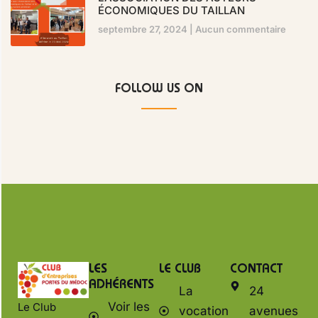
ÉCONOMIQUES DU TAILLAN
septembre 27, 2024
Aucun commentaire
FOLLOW US ON
LES
LE CLUB
CONTACT
ADHÉRENTS
La
24
Voir les
Le Club
vocation
avenues