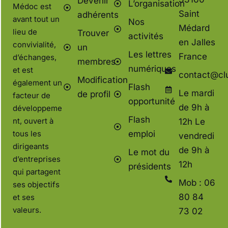
Devenir
L’organisation
Médoc est
Saint
adhérents
avant tout un
Nos
Médard
lieu de
Trouver
activités
en Jalles
convivialité,
un
Les lettres
France
d’échanges,
membres
numériques
et est
contact@cl
Modification
également un
Flash
Le mardi
de profil
facteur de
opportunité
de 9h à
développeme
Flash
nt, ouvert à
12h Le
tous les
emploi
vendredi
dirigeants
de 9h à
Le mot du
d’entreprises
12h
présidents
qui partagent
Mob : 06
ses objectifs
80 84
et ses
valeurs.
73 02