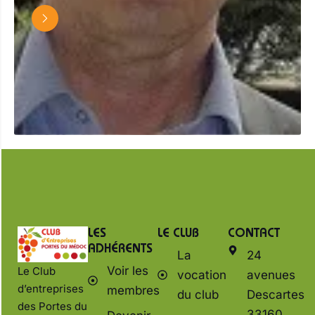
LES
LE CLUB
CONTACT
ADHÉRENTS
La
24
Voir les
Le Club
vocation
avenues
d’entreprises
membres
du club
Descartes
des Portes du
33160