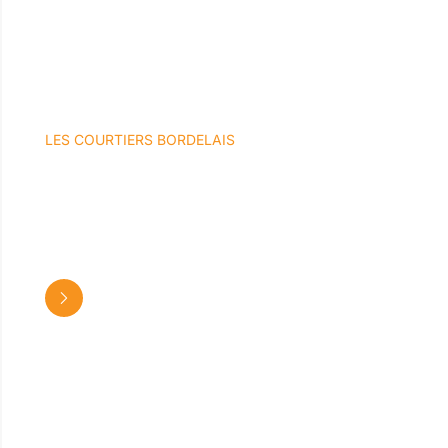
LES COURTIERS BORDELAIS
ABGRALL JORIS
Courtage en prêt immobilier – Courtage
assurance emprunteur