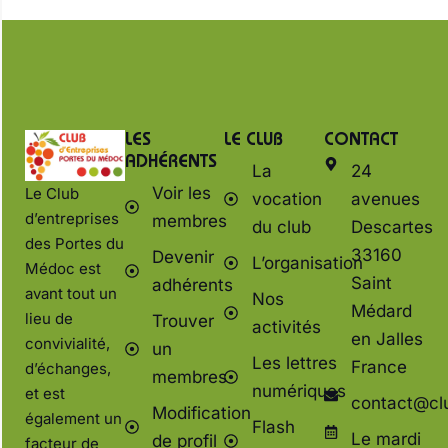
LES
LE CLUB
CONTACT
ADHÉRENTS
La
24
Voir les
Le Club
vocation
avenues
d’entreprises
membres
du club
Descartes
des Portes du
33160
Devenir
L’organisation
Médoc est
Saint
adhérents
avant tout un
Nos
Médard
lieu de
Trouver
activités
en Jalles
convivialité,
un
Les lettres
France
d’échanges,
membres
numériques
et est
contact@cl
Modification
également un
Flash
Le mardi
de profil
facteur de