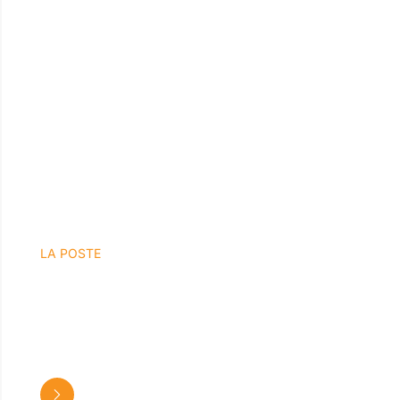
LA POSTE
GUILLEUX LÉLA
Vente des poduits postaux courrier colis pro
et particlier