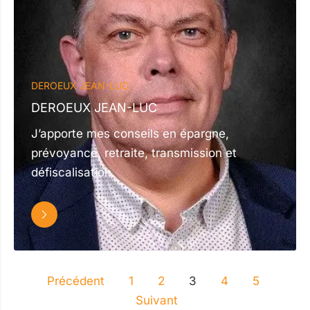
DEROEUX JEAN-LUC
DEROEUX JEAN-LUC
J’apporte mes conseils en épargne,
prévoyance, retraite, transmission et
défiscalisation.
Précédent
1
2
3
4
5
Suivant